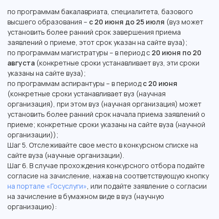
по программам бакалавриата, специалитета, базового
высшего образования –
с 20 июня до 25 июля
(вуз может
установить более ранний срок завершения приема
заявлений о приеме, этот срок указан на сайте вуза);
по программам магистратуры – в период с
20 июня по 20
августа
(конкретные сроки устанавливает вуз, эти сроки
указаны на сайте вуза);
по программам аспирантуры – в период
с 20 июня
(конкретные сроки устанавливает вуз (научная
организация), при этом вуз (научная организация) может
установить более ранний срок начала приема заявлений о
приеме; конкретные сроки указаны на сайте вуза (научной
организации));
Шаг 5. Отслеживайте свое место в конкурсном списке на
сайте вуза (научные организации).
Шаг 6. В случае прохождения конкурсного отбора подайте
согласие на зачисление, нажав на соответствующую кнопку
на портале «Госуслуги»
, или подайте заявление о согласии
на зачисление в бумажном виде в вуз (научную
организацию):