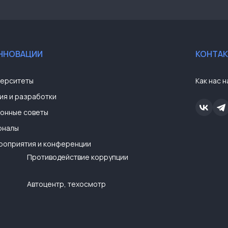
ИННОВАЦИИ
КОНТА
верситеты
Как нас н
ия и разработки
онные советы
рналы
роприятия и конференции
Противодействие коррупции
Автоцентр, техосмотр