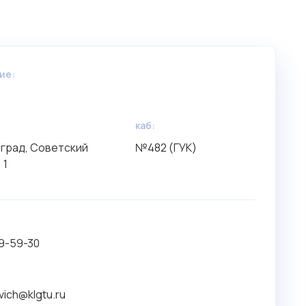
ие:
каб:
нград, Советский
№482 (ГУК)
 1
99-59-30
evich@klgtu.ru