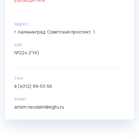
руководитель
aдрес:
г. Калининград, Советский проспект, 1
каб:
№224 (ГУК)
тел:
8 (4012) 99-53-56
email:
artem.nevdakh@klgtu.ru