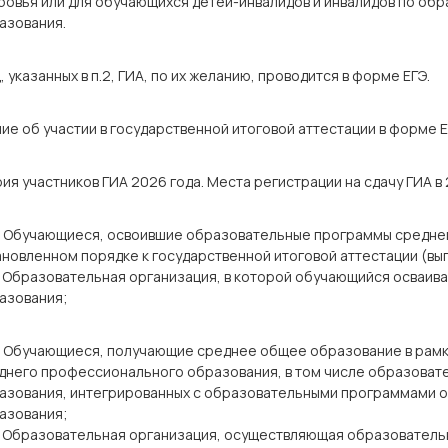
ровья или для обучающихся детей-инвалидов и инвалидов по о
азования.
, указанных в п.2, ГИА, по их желанию, проводится в форме ЕГЭ.
ие об участии в государственной итоговой аттестации в форме ЕГ
ия участников ГИА 2026 года. Места регистрации на сдачу ГИА в 
: Обучающиеся, освоившие образовательные программы среднег
ановленном порядке к государственной итоговой аттестации (вып
: Образовательная организация, в которой обучающийся осваи
азования;
: Обучающиеся, получающие среднее общее образование в рам
днего профессионального образования, в том числе образова
азования, интегрированных с образовательными программами о
азования;
: Образовательная организация, осуществляющая образовател