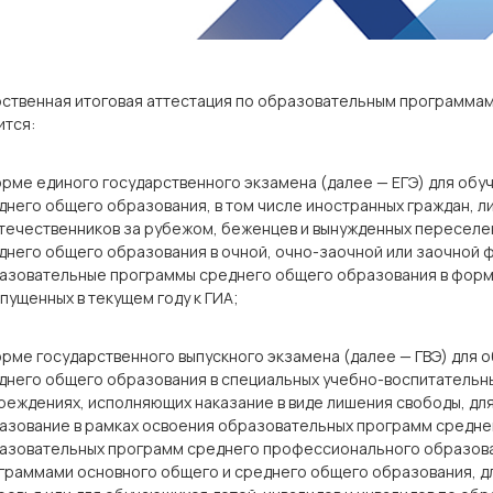
рственная итоговая аттестация по образовательным программам
ится:
орме единого государственного экзамена (далее — ЕГЭ) для о
днего общего образования, в том числе иностранных граждан, ли
течественников за рубежом, беженцев и вынужденных переселе
днего общего образования в очной, очно-заочной или заочной ф
азовательные программы среднего общего образования в форм
опущенных в текущем году к ГИА;
орме государственного выпускного экзамена (далее — ГВЭ) для
днего общего образования в специальных учебно-воспитательны
чреждениях, исполняющих наказание в виде лишения свободы, д
азование в рамках освоения образовательных программ средне
азовательных программ среднего профессионального образова
граммами основного общего и среднего общего образования, 