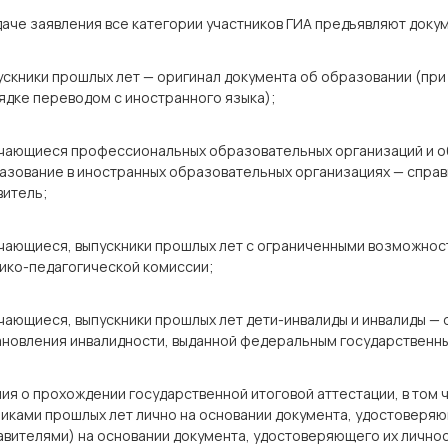
аче заявления все категории участников ГИА предъявляют докум
ускники прошлых лет — оригинал документа об образовании (пр
ядке переводом с иностранного языка);
чающиеся профессиональных образовательных организаций и 
азование в иностранных образовательных организациях — справ
витель;
чающиеся, выпускники прошлых лет с ограниченными возможнос
ико-педагогической комиссии;
чающиеся, выпускники прошлых лет дети-инвалиды и инвалиды —
ановления инвалидности, выданной федеральным государственн
ия о прохождении государственной итоговой аттестации, в том
иками прошлых лет лично на основании документа, удостоверяю
вителями) на основании документа, удостоверяющего их личнос