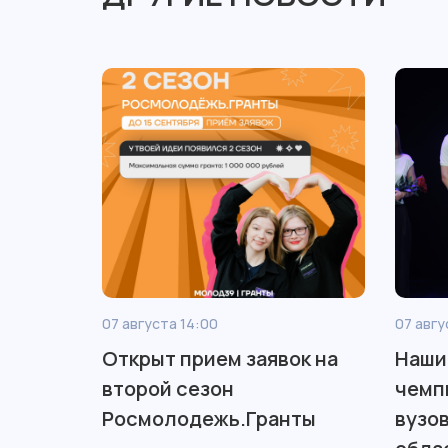
07 августа 14:00
07 авгу
Открыт прием заявок на
Наши
второй сезон
чемп
Росмолодежь.Гранты
вузо