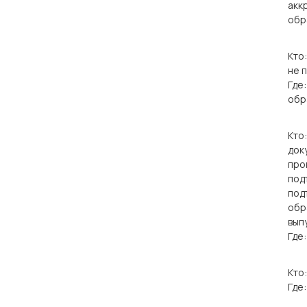
акк
обр
Кто
не 
Где
обр
Кто
док
про
под
под
обр
вып
Где
Кто
Где