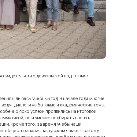
я свидетельств о довузовской подготовке
ения шли весь учебный год. В начале года многие
о ведут диалоги на бытовые и академические темы,
Особенно ярко успехи проявились на итоговой
амматикой, но и умение подбирать слова в
ации. Кроме того, за время учебы наши
и, обществознания на русском языке. Поэтому
нства каждого слушателя, особо выделила успехи