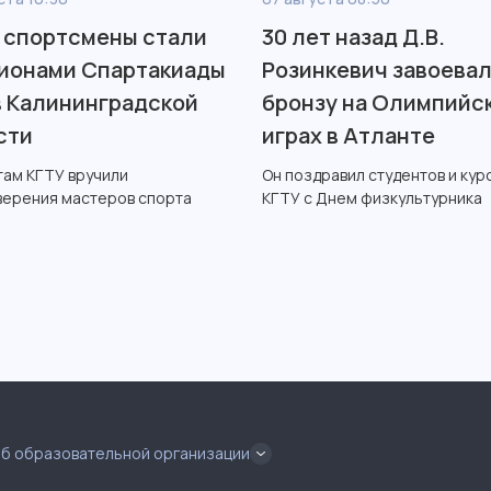
 спортсмены стали
30 лет назад Д.В.
ионами Спартакиады
Розинкевич завоева
в Калининградской
бронзу на Олимпийс
сти
играх в Атланте
там КГТУ вручили
Он поздравил студентов и кур
верения мастеров спорта
КГТУ с Днем физкультурника
об образовательной организации