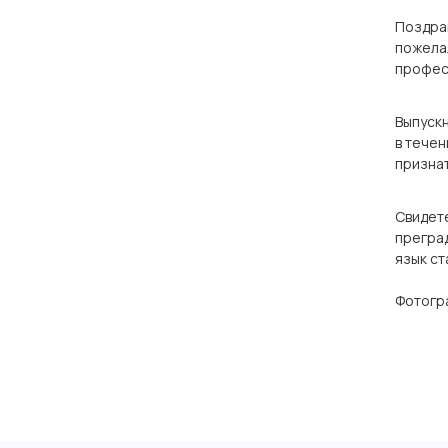
Поздрав
пожелал
профес
Выпускн
в течен
призна
Свидете
преград
язык ст
Фотогр