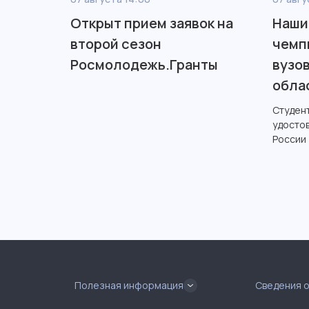
Открыт прием заявок на
Наши
второй сезон
чемп
Росмолодежь.Гранты
вузо
обла
Студен
удосто
России
Полезная информация
Сведения 