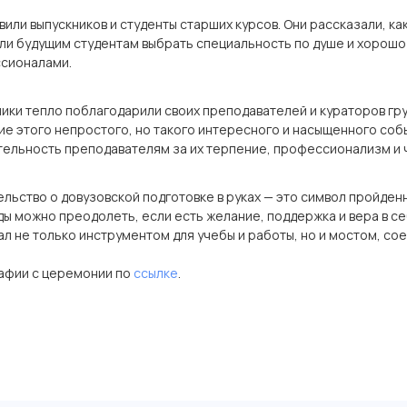
или выпускников и студенты старших курсов. Они рассказали, как
и будущим студентам выбрать специальность по душе и хорошо 
сионалами.
ики тепло поблагодарили своих преподавателей и кураторов гр
ие этого непростого, но такого интересного и насыщенного соб
тельность преподавателям за их терпение, профессионализм и 
льство о довузовской подготовке в руках — это символ пройден
ы можно преодолеть, если есть желание, поддержка и вера в се
ал не только инструментом для учебы и работы, но и мостом, со
афии с церемонии по
ссылке
.