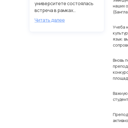
университете состоялась
наших о
встреча в рамках
(Бангла
реализации проекта «Гос...
Читать далее
Учеба н
культур
язык: в
сопрово
Вновь п
препода
конкурс
площадк
Важную 
студент
Препода
активно