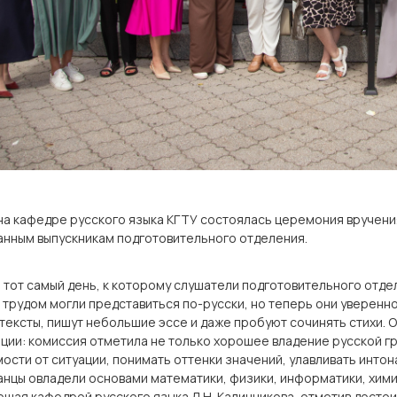
на кафедре русского языка КГТУ состоялась церемония вручени
анным выпускникам подготовительного отделения.
 тот самый день, к которому слушатели подготовительного отдел
с трудом могли представиться по-русски, но теперь они уверенн
тексты, пишут небольшие эссе и даже пробуют сочинять стихи. 
ции: комиссия отметила не только хорошее владение русской гр
ости от ситуации, понимать оттенки значений, улавливать интон
нцы овладели основами математики, физики, информатики, хими
щая кафедрой русского языка Л.Н. Калинникова, отметив достои