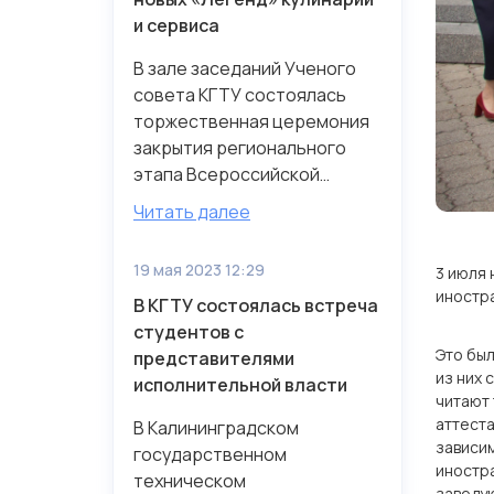
и сервиса
В зале заседаний Ученого
совета КГТУ состоялась
торжественная церемония
закрытия регионального
этапа Всероссийской
олимп...
Читать далее
19 мая 2023 12:29
3 июля 
иностр
В КГТУ состоялась встреча
студентов с
Это был
представителями
из них 
исполнительной власти
читают 
аттеста
В Калининградском
зависим
государственном
иностра
техническом
заведую