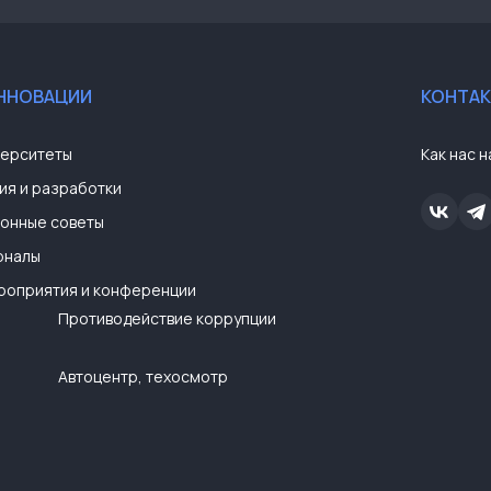
ИННОВАЦИИ
КОНТА
верситеты
Как нас н
ия и разработки
онные советы
рналы
роприятия и конференции
Противодействие коррупции
Автоцентр, техосмотр