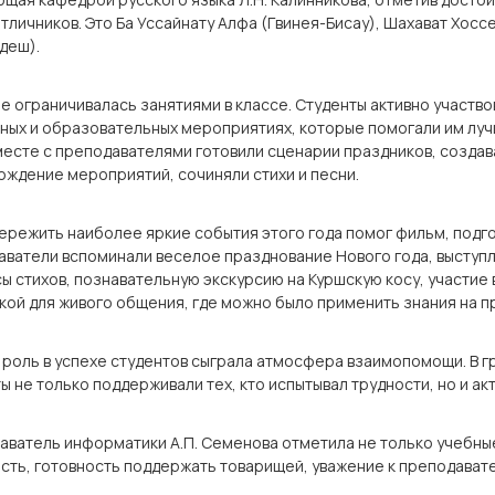
тличников. Это Ба Уссайнату Алфа (Гвинея-Бисау), Шахават Хосс
деш).
е ограничивалась занятиями в классе. Студенты активно участв
ных и образовательных мероприятиях, которые помогали им луч
месте с преподавателями готовили сценарии праздников, созда
ждение мероприятий, сочиняли стихи и песни.
ережить наиболее яркие события этого года помог фильм, подг
ватели вспоминали веселое празднование Нового года, выступл
ы стихов, познавательную экскурсию на Куршскую косу, участие 
ой для живого общения, где можно было применить знания на п
роль в успехе студентов сыграла атмосфера взаимопомощи. В г
ы не только поддерживали тех, кто испытывал трудности, но и а
ватель информатики А.П. Семенова отметила не только учебные
сть, готовность поддержать товарищей, уважение к преподават