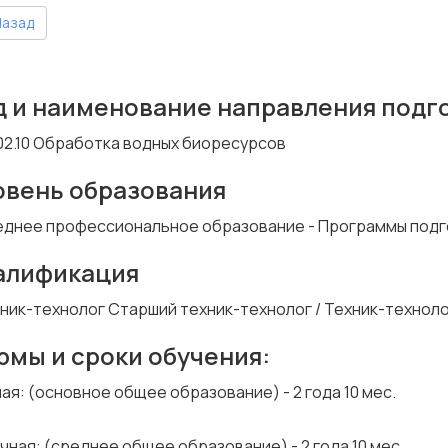
азад
д и наименование направления подг
02.10 Обработка водных биоресурсов
овень образования
днее профессиональное образование - Программы подг
алификация
ник-технолог Старший техник-технолог / Техник-техноло
рмы и сроки обучения:
ая: (основное общее образование) - 2 года 10 мес.
чная: (среднее общее образование) - 2 года 10 мес.