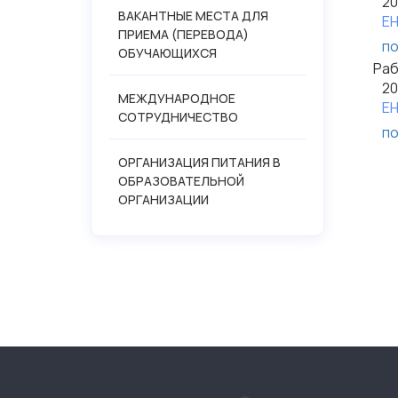
20
РП
ВАКАНТНЫЕ МЕСТА ДЛЯ
Е
ПРИЕМА (ПЕРЕВОДА)
20
по
ОБУЧАЮЩИХСЯ
ЕН
Ра
Раб
п
20
Пр
МЕЖДУНАРОДНОЕ
ЕН
О
эк
СОТРУДНИЧЕСТВО
по
ЕН
О
20
п
Ра
ОРГАНИЗАЦИЯ ПИТАНИЯ В
ОГ
ОБРАЗОВАТЕЛЬНОЙ
О
Пр
ОРГАНИЗАЦИИ
О
эк
О
ОО
ОГ
О
ОО
О
ОО
О
ОО
О
ОО