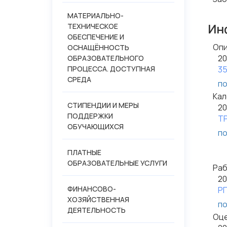
МАТЕРИАЛЬНО-
Ин
ТЕХНИЧЕСКОЕ
ОБЕСПЕЧЕНИЕ И
Опи
ОСНАЩЁННОСТЬ
20
ОБРАЗОВАТЕЛЬНОГО
ПРОЦЕССА. ДОСТУПНАЯ
35
СРЕДА
по
20
Кал
П
СТИПЕНДИИ И МЕРЫ
20
ПОДДЕРЖКИ
ТР
20
ОБУЧАЮЩИХСЯ
П
по
20
Ка
ПЛАТНЫЕ
ОБРАЗОВАТЕЛЬНЫЕ УСЛУГИ
Раб
Ка
20
20
ФИНАНСОВО-
РП
Ка
ХОЗЯЙСТВЕННАЯ
по
РП
ДЕЯТЕЛЬНОСТЬ
Оце
Ка