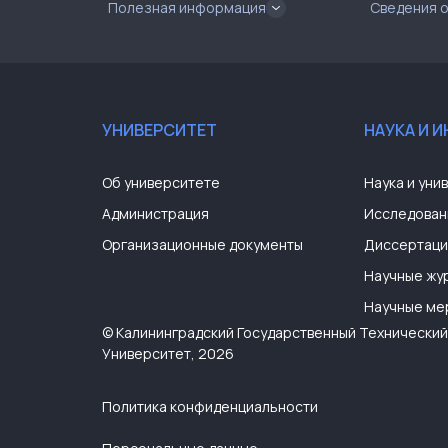
Полезная информация
Сведения 
О
ОО
О
ОО
О
ОО
УНИВЕРСИТЕТ
НАУКА И 
О
ОО
ОО
(6
Об университете
Наука и уни
Р
ОО
Администрация
Исследован
ОО
Организационные документы
Диссертаци
ОО
О
Научные жу
ОО
О
Научные ме
ОО
© Калининградский Государственный Технический
ОП
ч
Университет, 2026
п
ОП
ОП
п
Политика конфиденциальности
х
ОП