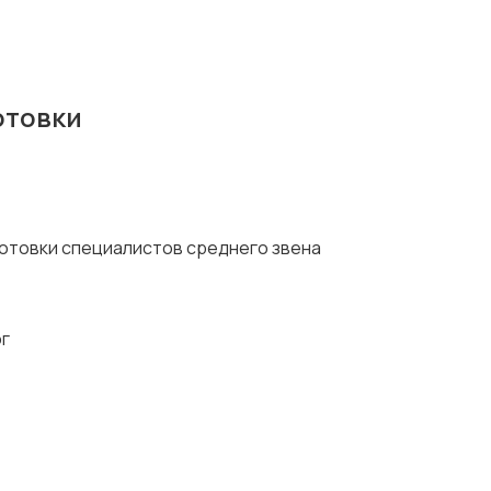
отовки
отовки специалистов среднего звена
г